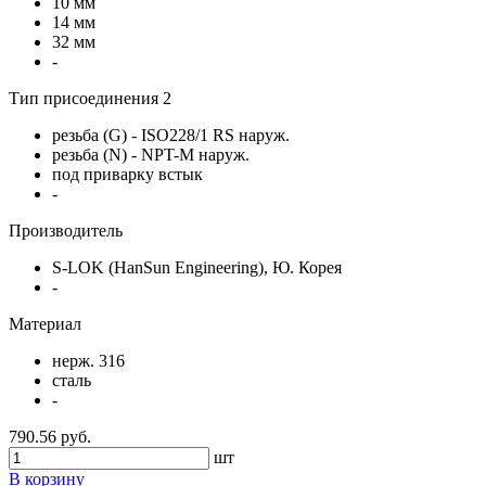
10 мм
14 мм
32 мм
-
Тип присоединения 2
резьба (G) - ISO228/1 RS наруж.
резьба (N) - NPT-M наруж.
под приварку встык
-
Производитель
S-LOK (HanSun Engineering), Ю. Корея
-
Материал
нерж. 316
сталь
-
790.56 руб.
шт
В корзину