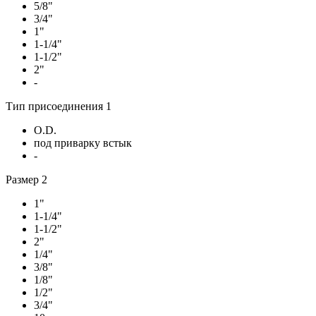
5/8"
3/4"
1"
1-1/4"
1-1/2"
2"
-
Тип присоединения 1
O.D.
под приварку встык
-
Размер 2
1"
1-1/4"
1-1/2"
2"
1/4"
3/8"
1/8"
1/2"
3/4"