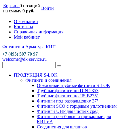
Корзина
0 позиций
Войти
на сумму
0 руб.
О компании
Контакты
Справочная информация
Мой кабинет
Фитинги и Арматура КИП
+7 (495) 507 70 97
welcome@dk-service.ru
ПРОДУКЦИЯ S-LOK
Фитинги и соединения
Обжимные трубные фитинги S-LOK
Трубные фитинги по DIN 2353
Трубные фитинги по JIS B2351
Фитинги под развальцовку 37°
Фитинги SCO с торцевым уплотнением
Фитинги UHP для чистых сред
Фитинги резьбовые и приварные для
КИПиА
Соединения для шлангов