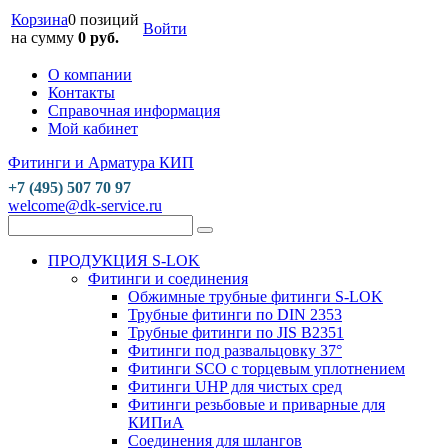
Корзина
0 позиций
Войти
на сумму
0 руб.
О компании
Контакты
Справочная информация
Мой кабинет
Фитинги и Арматура КИП
+7 (495) 507 70 97
welcome@dk-service.ru
ПРОДУКЦИЯ S-LOK
Фитинги и соединения
Обжимные трубные фитинги S-LOK
Трубные фитинги по DIN 2353
Трубные фитинги по JIS B2351
Фитинги под развальцовку 37°
Фитинги SCO с торцевым уплотнением
Фитинги UHP для чистых сред
Фитинги резьбовые и приварные для
КИПиА
Соединения для шлангов