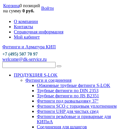
Корзина
0 позиций
Войти
на сумму
0 руб.
О компании
Контакты
Справочная информация
Мой кабинет
Фитинги и Арматура КИП
+7 (495) 507 70 97
welcome@dk-service.ru
ПРОДУКЦИЯ S-LOK
Фитинги и соединения
Обжимные трубные фитинги S-LOK
Трубные фитинги по DIN 2353
Трубные фитинги по JIS B2351
Фитинги под развальцовку 37°
Фитинги SCO с торцевым уплотнением
Фитинги UHP для чистых сред
Фитинги резьбовые и приварные для
КИПиА
Соединения для шлангов