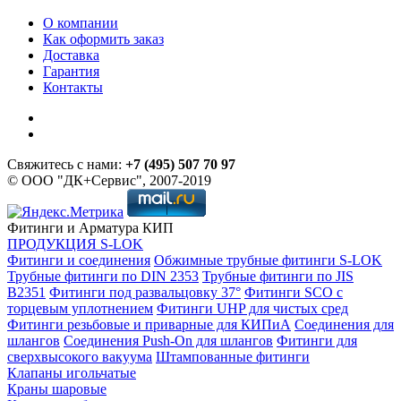
О компании
Как оформить заказ
Доставка
Гарантия
Контакты
Свяжитесь с нами:
+7 (495) 507 70 97
© ООО "ДК+Сервис", 2007-2019
Фитинги и Арматура КИП
ПРОДУКЦИЯ S-LOK
Фитинги и соединения
Обжимные трубные фитинги S-LOK
Трубные фитинги по DIN 2353
Трубные фитинги по JIS
B2351
Фитинги под развальцовку 37°
Фитинги SCO с
торцевым уплотнением
Фитинги UHP для чистых сред
Фитинги резьбовые и приварные для КИПиА
Соединения для
шлангов
Соединения Push-On для шлангов
Фитинги для
сверхвысокого вакуума
Штампованные фитинги
Клапаны игольчатые
Краны шаровые