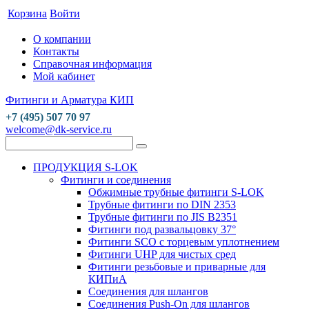
Корзина
Войти
О компании
Контакты
Справочная информация
Мой кабинет
Фитинги и Арматура КИП
+7 (495) 507 70 97
welcome@dk-service.ru
ПРОДУКЦИЯ S-LOK
Фитинги и соединения
Обжимные трубные фитинги S-LOK
Трубные фитинги по DIN 2353
Трубные фитинги по JIS B2351
Фитинги под развальцовку 37°
Фитинги SCO с торцевым уплотнением
Фитинги UHP для чистых сред
Фитинги резьбовые и приварные для
КИПиА
Соединения для шлангов
Соединения Push-On для шлангов