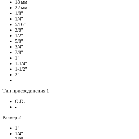
18 мм
22 мм
1/8"
1/4"
5/16"
3/8"
1/2"
5/8"
3/4"
7/8"
1"
1-1/4"
1-1/2"
2"
-
Тип присоединения 1
O.D.
-
Размер 2
1"
1/4"