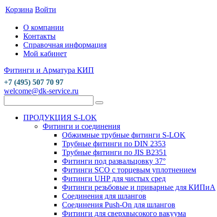
Корзина
Войти
О компании
Контакты
Справочная информация
Мой кабинет
Фитинги и Арматура КИП
+7 (495) 507 70 97
welcome@dk-service.ru
ПРОДУКЦИЯ S-LOK
Фитинги и соединения
Обжимные трубные фитинги S-LOK
Трубные фитинги по DIN 2353
Трубные фитинги по JIS B2351
Фитинги под развальцовку 37°
Фитинги SCO с торцевым уплотнением
Фитинги UHP для чистых сред
Фитинги резьбовые и приварные для КИПиА
Соединения для шлангов
Соединения Push-On для шлангов
Фитинги для сверхвысокого вакуума