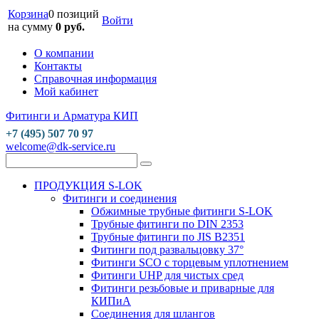
Корзина
0 позиций
Войти
на сумму
0 руб.
О компании
Контакты
Справочная информация
Мой кабинет
Фитинги и Арматура КИП
+7 (495) 507 70 97
welcome@dk-service.ru
ПРОДУКЦИЯ S-LOK
Фитинги и соединения
Обжимные трубные фитинги S-LOK
Трубные фитинги по DIN 2353
Трубные фитинги по JIS B2351
Фитинги под развальцовку 37°
Фитинги SCO с торцевым уплотнением
Фитинги UHP для чистых сред
Фитинги резьбовые и приварные для
КИПиА
Соединения для шлангов