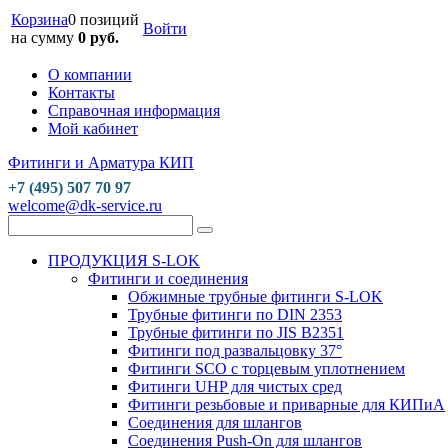
Корзина
0 позиций
Войти
на сумму
0 руб.
О компании
Контакты
Справочная информация
Мой кабинет
Фитинги и Арматура КИП
+7 (495) 507 70 97
welcome@dk-service.ru
ПРОДУКЦИЯ S-LOK
Фитинги и соединения
Обжимные трубные фитинги S-LOK
Трубные фитинги по DIN 2353
Трубные фитинги по JIS B2351
Фитинги под развальцовку 37°
Фитинги SCO с торцевым уплотнением
Фитинги UHP для чистых сред
Фитинги резьбовые и приварные для КИПиА
Соединения для шлангов
Соединения Push-On для шлангов