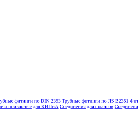
убные фитинги по DIN 2353
Трубные фитинги по JIS B2351
Фит
ые и приварные для КИПиА
Соединения для шлангов
Соединени