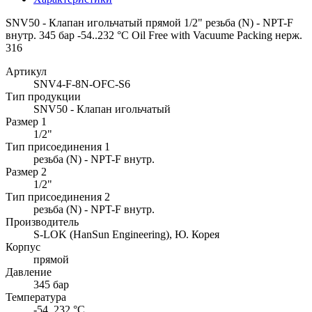
SNV50 - Клапан игольчатый прямой 1/2" резьба (N) - NPT-F
внутр. 345 бар -54..232 °C Oil Free with Vacuume Packing нерж.
316
Артикул
SNV4-F-8N-OFC-S6
Тип продукции
SNV50 - Клапан игольчатый
Размер 1
1/2"
Тип присоединения 1
резьба (N) - NPT-F внутр.
Размер 2
1/2"
Тип присоединения 2
резьба (N) - NPT-F внутр.
Производитель
S-LOK (HanSun Engineering), Ю. Корея
Корпус
прямой
Давление
345 бар
Температура
-54..232 °C