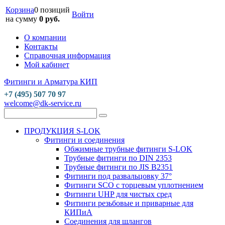
Корзина
0 позиций
Войти
на сумму
0 руб.
О компании
Контакты
Справочная информация
Мой кабинет
Фитинги и Арматура КИП
+7 (495) 507 70 97
welcome@dk-service.ru
ПРОДУКЦИЯ S-LOK
Фитинги и соединения
Обжимные трубные фитинги S-LOK
Трубные фитинги по DIN 2353
Трубные фитинги по JIS B2351
Фитинги под развальцовку 37°
Фитинги SCO с торцевым уплотнением
Фитинги UHP для чистых сред
Фитинги резьбовые и приварные для
КИПиА
Соединения для шлангов