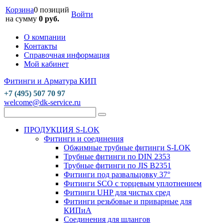
Корзина
0 позиций
Войти
на сумму
0 руб.
О компании
Контакты
Справочная информация
Мой кабинет
Фитинги и Арматура КИП
+7 (495) 507 70 97
welcome@dk-service.ru
ПРОДУКЦИЯ S-LOK
Фитинги и соединения
Обжимные трубные фитинги S-LOK
Трубные фитинги по DIN 2353
Трубные фитинги по JIS B2351
Фитинги под развальцовку 37°
Фитинги SCO с торцевым уплотнением
Фитинги UHP для чистых сред
Фитинги резьбовые и приварные для
КИПиА
Соединения для шлангов