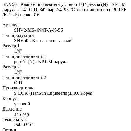
SNV50 - Клапан игольчатый угловой 1/4" резьба (N) - NPT-M
наруж. - 1/4" O.D. 345 бар -54..93 °C золотник штока с PCTFE
(KEL-F) нерж. 316
Артикул
SNV2-MS-4N4T-A-K-S6
Тип продукции
SNV50 - Клапан игольчатый
Размер 1
1/4"
Тип присоединения 1
резьба (N) - NPT-M наруж.
Размер 2
1/4"
Тип присоединения 2
O.D.
Производитель
S-LOK (HanSun Engineering), Ю. Корея
Корпус
угловой
Давление
345 бар
Температура
-54..93 °C
Опции