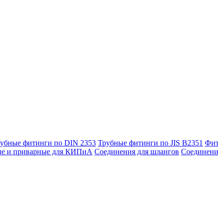
убные фитинги по DIN 2353
Трубные фитинги по JIS B2351
Фит
ые и приварные для КИПиА
Соединения для шлангов
Соединени