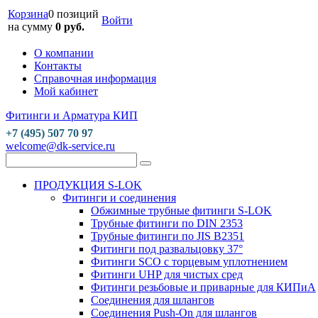
Корзина
0 позиций
Войти
на сумму
0 руб.
О компании
Контакты
Справочная информация
Мой кабинет
Фитинги и Арматура КИП
+7 (495) 507 70 97
welcome@dk-service.ru
ПРОДУКЦИЯ S-LOK
Фитинги и соединения
Обжимные трубные фитинги S-LOK
Трубные фитинги по DIN 2353
Трубные фитинги по JIS B2351
Фитинги под развальцовку 37°
Фитинги SCO с торцевым уплотнением
Фитинги UHP для чистых сред
Фитинги резьбовые и приварные для КИПиА
Соединения для шлангов
Соединения Push-On для шлангов