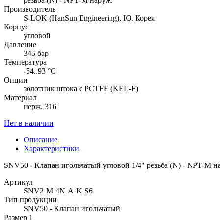
резьба (N) - NPT-M наруж.
Производитель
S-LOK (HanSun Engineering), Ю. Корея
Корпус
угловой
Давление
345 бар
Температура
-54..93 °C
Опции
золотник штока с PCTFE (KEL-F)
Материал
нерж. 316
Нет в наличии
Описание
Характеристики
SNV50 - Клапан игольчатый угловой 1/4" резьба (N) - NPT-M на
Артикул
SNV2-M-4N-A-K-S6
Тип продукции
SNV50 - Клапан игольчатый
Размер 1