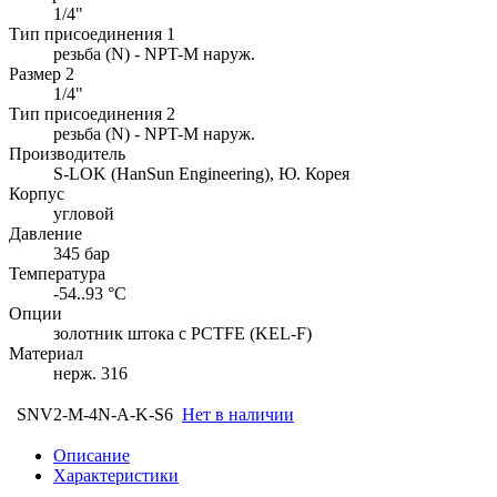
1/4"
Тип присоединения 1
резьба (N) - NPT-M наруж.
Размер 2
1/4"
Тип присоединения 2
резьба (N) - NPT-M наруж.
Производитель
S-LOK (HanSun Engineering), Ю. Корея
Корпус
угловой
Давление
345 бар
Температура
-54..93 °C
Опции
золотник штока с PCTFE (KEL-F)
Материал
нерж. 316
SNV2-M-4N-A-K-S6
Нет в наличии
Описание
Характеристики