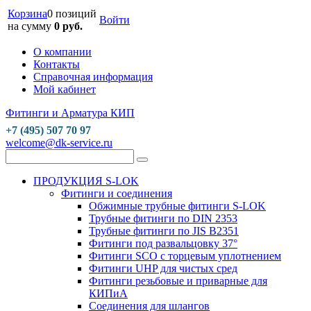
Корзина
0 позиций
Войти
на сумму
0 руб.
О компании
Контакты
Справочная информация
Мой кабинет
Фитинги и Арматура КИП
+7 (495) 507 70 97
welcome@dk-service.ru
ПРОДУКЦИЯ S-LOK
Фитинги и соединения
Обжимные трубные фитинги S-LOK
Трубные фитинги по DIN 2353
Трубные фитинги по JIS B2351
Фитинги под развальцовку 37°
Фитинги SCO с торцевым уплотнением
Фитинги UHP для чистых сред
Фитинги резьбовые и приварные для
КИПиА
Соединения для шлангов