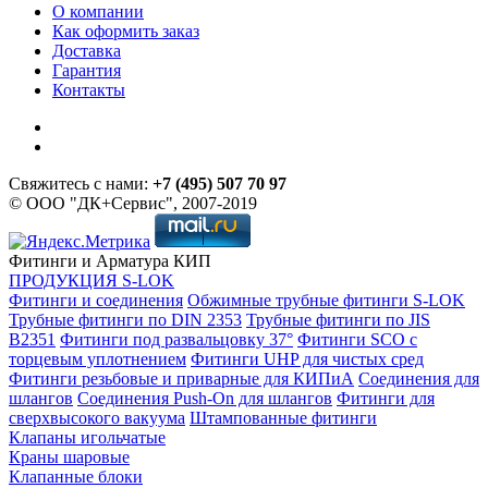
О компании
Как оформить заказ
Доставка
Гарантия
Контакты
Свяжитесь с нами:
+7 (495) 507 70 97
© ООО "ДК+Сервис", 2007-2019
Фитинги и Арматура КИП
ПРОДУКЦИЯ S-LOK
Фитинги и соединения
Обжимные трубные фитинги S-LOK
Трубные фитинги по DIN 2353
Трубные фитинги по JIS
B2351
Фитинги под развальцовку 37°
Фитинги SCO с
торцевым уплотнением
Фитинги UHP для чистых сред
Фитинги резьбовые и приварные для КИПиА
Соединения для
шлангов
Соединения Push-On для шлангов
Фитинги для
сверхвысокого вакуума
Штампованные фитинги
Клапаны игольчатые
Краны шаровые
Клапанные блоки