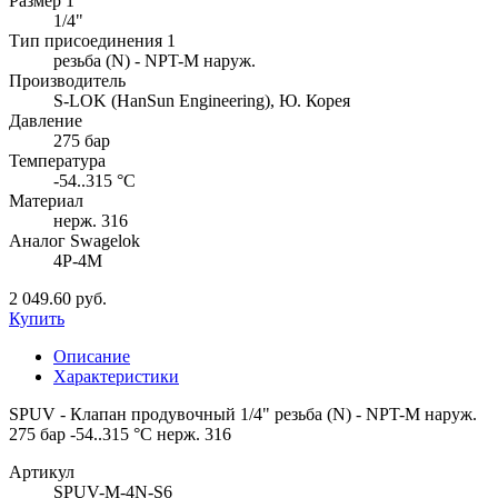
Размер 1
1/4"
Тип присоединения 1
резьба (N) - NPT-M наруж.
Производитель
S-LOK (HanSun Engineering), Ю. Корея
Давление
275 бар
Температура
-54..315 °C
Материал
нерж. 316
Аналог Swagelok
4P-4M
2 049.60 руб.
Купить
Описание
Характеристики
SPUV - Клапан продувочный 1/4" резьба (N) - NPT-M наруж.
275 бар -54..315 °C нерж. 316
Артикул
SPUV-M-4N-S6