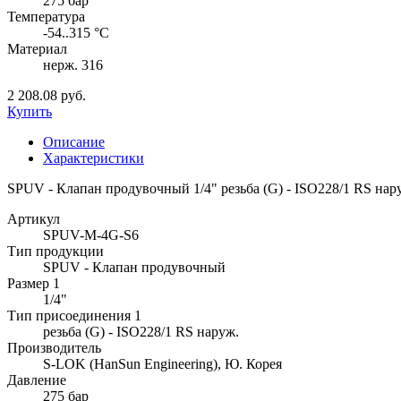
275 бар
Температура
-54..315 °C
Материал
нерж. 316
2 208.08 руб.
Купить
Описание
Характеристики
SPUV - Клапан продувочный 1/4" резьба (G) - ISO228/1 RS наруж
Артикул
SPUV-M-4G-S6
Тип продукции
SPUV - Клапан продувочный
Размер 1
1/4"
Тип присоединения 1
резьба (G) - ISO228/1 RS наруж.
Производитель
S-LOK (HanSun Engineering), Ю. Корея
Давление
275 бар