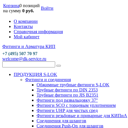
Корзина
0 позиций
Войти
на сумму
0 руб.
О компании
Контакты
Справочная информация
Мой кабинет
Фитинги и Арматура КИП
+7 (495) 507 70 97
welcome@dk-service.ru
ПРОДУКЦИЯ S-LOK
Фитинги и соединения
Обжимные трубные фитинги S-LOK
Трубные фитинги по DIN 2353
Трубные фитинги по JIS B2351
Фитинги под развальцовку 37°
Фитинги SCO с торцевым уплотнением
Фитинги UHP для чистых сред
Фитинги резьбовые и приварные для КИПиА
Соединения для шлангов
Соединения Push-On для шлангов