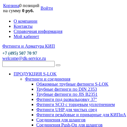
Корзина
0 позиций
Войти
на сумму
0 руб.
О компании
Контакты
Справочная информация
Мой кабинет
Фитинги и Арматура КИП
+7 (495) 507 70 97
welcome@dk-service.ru
ПРОДУКЦИЯ S-LOK
Фитинги и соединения
Обжимные трубные фитинги S-LOK
Трубные фитинги по DIN 2353
Трубные фитинги по JIS B2351
Фитинги под развальцовку 37°
Фитинги SCO с торцевым уплотнением
Фитинги UHP для чистых сред
Фитинги резьбовые и приварные для КИПиА
Соединения для шлангов
Соединения Push-On для шлангов