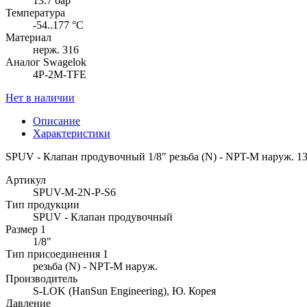
13.7 бар
Температура
-54..177 °C
Материал
нерж. 316
Аналог Swagelok
4P-2M-TFE
Нет в наличии
Описание
Характеристики
SPUV - Клапан продувочный 1/8" резьба (N) - NPT-M наруж. 13.
Артикул
SPUV-M-2N-P-S6
Тип продукции
SPUV - Клапан продувочный
Размер 1
1/8"
Тип присоединения 1
резьба (N) - NPT-M наруж.
Производитель
S-LOK (HanSun Engineering), Ю. Корея
Давление