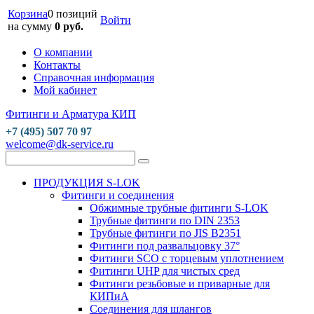
Корзина
0 позиций
Войти
на сумму
0 руб.
О компании
Контакты
Справочная информация
Мой кабинет
Фитинги и Арматура КИП
+7 (495) 507 70 97
welcome@dk-service.ru
ПРОДУКЦИЯ S-LOK
Фитинги и соединения
Обжимные трубные фитинги S-LOK
Трубные фитинги по DIN 2353
Трубные фитинги по JIS B2351
Фитинги под развальцовку 37°
Фитинги SCO с торцевым уплотнением
Фитинги UHP для чистых сред
Фитинги резьбовые и приварные для
КИПиА
Соединения для шлангов