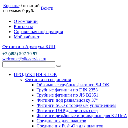
Корзина
0 позиций
Войти
на сумму
0 руб.
О компании
Контакты
Справочная информация
Мой кабинет
Фитинги и Арматура КИП
+7 (495) 507 70 97
welcome@dk-service.ru
ПРОДУКЦИЯ S-LOK
Фитинги и соединения
Обжимные трубные фитинги S-LOK
Трубные фитинги по DIN 2353
Трубные фитинги по JIS B2351
Фитинги под развальцовку 37°
Фитинги SCO с торцевым уплотнением
Фитинги UHP для чистых сред
Фитинги резьбовые и приварные для КИПиА
Соединения для шлангов
Соединения Push-On для шлангов