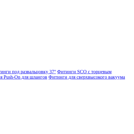
инги под развальцовку 37°
Фитинги SCO с торцевым
я Push-On для шлангов
Фитинги для сверхвысокого вакуума