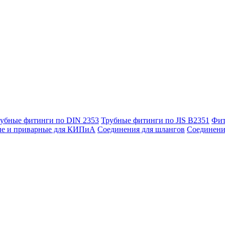
убные фитинги по DIN 2353
Трубные фитинги по JIS B2351
Фит
ые и приварные для КИПиА
Соединения для шлангов
Соединени