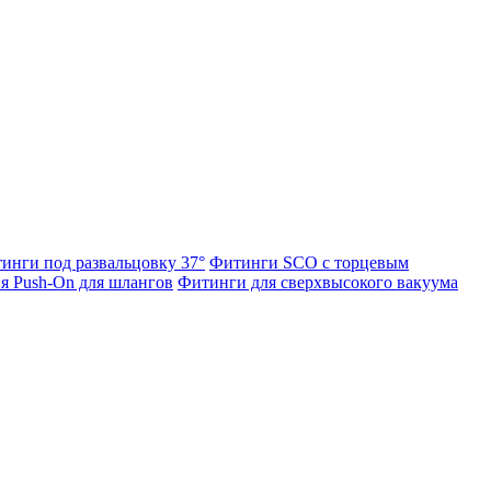
инги под развальцовку 37°
Фитинги SCO с торцевым
я Push-On для шлангов
Фитинги для сверхвысокого вакуума