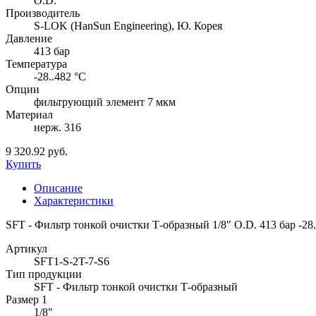
O.D.
Производитель
S-LOK (HanSun Engineering), Ю. Корея
Давление
413 бар
Температура
-28..482 °C
Опции
фильтрующий элемент 7 мкм
Материал
нерж. 316
9 320.92 руб.
Купить
Описание
Характеристики
SFT - Фильтр тонкой очистки Т-образный 1/8" O.D. 413 бар -2
Артикул
SFT1-S-2T-7-S6
Тип продукции
SFT - Фильтр тонкой очистки Т-образный
Размер 1
1/8"