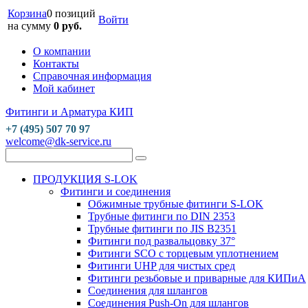
Корзина
0 позиций
Войти
на сумму
0 руб.
О компании
Контакты
Справочная информация
Мой кабинет
Фитинги и Арматура КИП
+7 (495) 507 70 97
welcome@dk-service.ru
ПРОДУКЦИЯ S-LOK
Фитинги и соединения
Обжимные трубные фитинги S-LOK
Трубные фитинги по DIN 2353
Трубные фитинги по JIS B2351
Фитинги под развальцовку 37°
Фитинги SCO с торцевым уплотнением
Фитинги UHP для чистых сред
Фитинги резьбовые и приварные для КИПиА
Соединения для шлангов
Соединения Push-On для шлангов