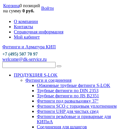
Корзина
0 позиций
Войти
на сумму
0 руб.
О компании
Контакты
Справочная информация
Мой кабинет
Фитинги и Арматура КИП
+7 (495) 507 70 97
welcome@dk-service.ru
ПРОДУКЦИЯ S-LOK
Фитинги и соединения
Обжимные трубные фитинги S-LOK
Трубные фитинги по DIN 2353
Трубные фитинги по JIS B2351
Фитинги под развальцовку 37°
Фитинги SCO с торцевым уплотнением
Фитинги UHP для чистых сред
Фитинги резьбовые и приварные для
КИПиА
Соединения для шлангов