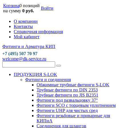
Корзина
0 позиций
Войти
на сумму
0 руб.
О компании
Контакты
Справочная информация
Мой кабинет
Фитинги и Арматура КИП
+7 (495) 507 70 97
welcome@dk-service.ru
ПРОДУКЦИЯ S-LOK
Фитинги и соединения
Обжимные трубные фитинги S-LOK
Трубные фитинги по DIN 2353
Трубные фитинги по JIS B2351
Фитинги под развальцовку 37°
Фитинги SCO с торцевым уплотнением
Фитинги UHP для чистых сред
Фитинги резьбовые и приварные для
КИПиА
Соединения для шлангов