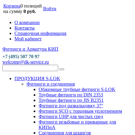
Корзина
0 позиций
Войти
на сумму
0 руб.
О компании
Контакты
Справочная информация
Мой кабинет
Фитинги и Арматура КИП
+7 (495) 507 70 97
welcome@dk-service.ru
ПРОДУКЦИЯ S-LOK
Фитинги и соединения
Обжимные трубные фитинги S-LOK
Трубные фитинги по DIN 2353
Трубные фитинги по JIS B2351
Фитинги под развальцовку 37°
Фитинги SCO с торцевым уплотнением
Фитинги UHP для чистых сред
Фитинги резьбовые и приварные для
КИПиА
Соединения для шлангов