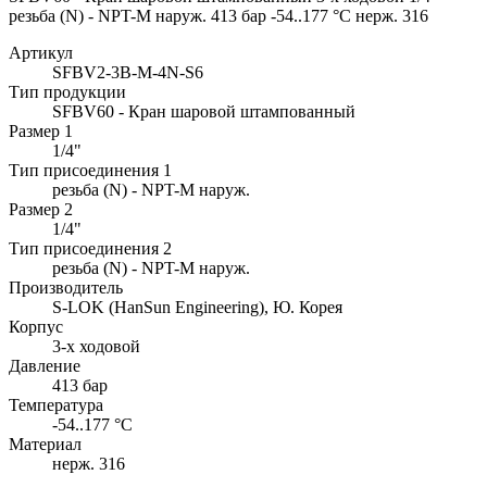
резьба (N) - NPT-M наруж. 413 бар -54..177 °C нерж. 316
Артикул
SFBV2-3B-M-4N-S6
Тип продукции
SFBV60 - Кран шаровой штампованный
Размер 1
1/4"
Тип присоединения 1
резьба (N) - NPT-M наруж.
Размер 2
1/4"
Тип присоединения 2
резьба (N) - NPT-M наруж.
Производитель
S-LOK (HanSun Engineering), Ю. Корея
Корпус
3-х ходовой
Давление
413 бар
Температура
-54..177 °C
Материал
нерж. 316