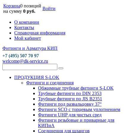
Корзина
0 позиций
Войти
на сумму
0 руб.
О компании
Контакты
Справочная информация
Мой кабинет
Фитинги и Арматура КИП
+7 (495) 507 70 97
welcome@dk-service.ru
ПРОДУКЦИЯ S-LOK
Фитинги и соединения
Обжимные трубные фитинги S-LOK
Трубные фитинги по DIN 2353
Трубные фитинги по JIS B2351
Фитинги под развальцовку 37°
Фитинги SCO с торцевым уплотнением
Фитинги UHP для чистых сред
Фитинги резьбовые и приварные для
КИПиА
Соединения для шлангов