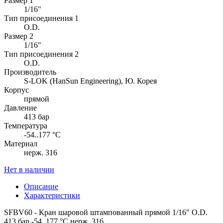
Размер 1
1/16"
Тип присоединения 1
O.D.
Размер 2
1/16"
Тип присоединения 2
O.D.
Производитель
S-LOK (HanSun Engineering), Ю. Корея
Корпус
прямой
Давление
413 бар
Температура
-54..177 °C
Материал
нерж. 316
Нет в наличии
Описание
Характеристики
SFBV60 - Кран шаровой штампованный прямой 1/16" O.D.
413 бар -54..177 °C нерж. 316