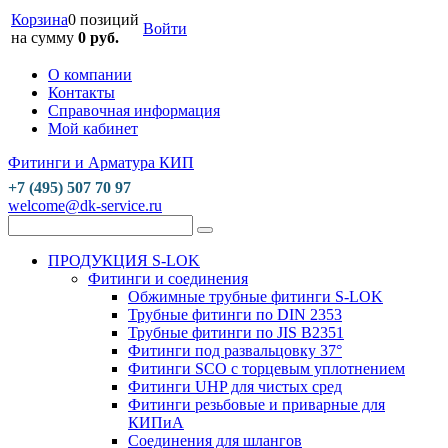
Корзина
0 позиций
Войти
на сумму
0 руб.
О компании
Контакты
Справочная информация
Мой кабинет
Фитинги и Арматура КИП
+7 (495) 507 70 97
welcome@dk-service.ru
ПРОДУКЦИЯ S-LOK
Фитинги и соединения
Обжимные трубные фитинги S-LOK
Трубные фитинги по DIN 2353
Трубные фитинги по JIS B2351
Фитинги под развальцовку 37°
Фитинги SCO с торцевым уплотнением
Фитинги UHP для чистых сред
Фитинги резьбовые и приварные для
КИПиА
Соединения для шлангов