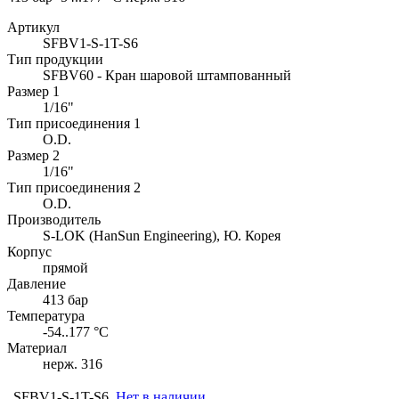
Артикул
SFBV1-S-1T-S6
Тип продукции
SFBV60 - Кран шаровой штампованный
Размер 1
1/16"
Тип присоединения 1
O.D.
Размер 2
1/16"
Тип присоединения 2
O.D.
Производитель
S-LOK (HanSun Engineering), Ю. Корея
Корпус
прямой
Давление
413 бар
Температура
-54..177 °C
Материал
нерж. 316
SFBV1-S-1T-S6
Нет в наличии