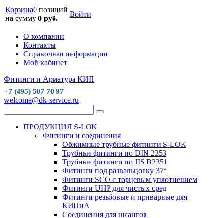
Корзина
0 позиций
Войти
на сумму
0 руб.
О компании
Контакты
Справочная информация
Мой кабинет
Фитинги и Арматура КИП
+7 (495) 507 70 97
welcome@dk-service.ru
ПРОДУКЦИЯ S-LOK
Фитинги и соединения
Обжимные трубные фитинги S-LOK
Трубные фитинги по DIN 2353
Трубные фитинги по JIS B2351
Фитинги под развальцовку 37°
Фитинги SCO с торцевым уплотнением
Фитинги UHP для чистых сред
Фитинги резьбовые и приварные для
КИПиА
Соединения для шлангов