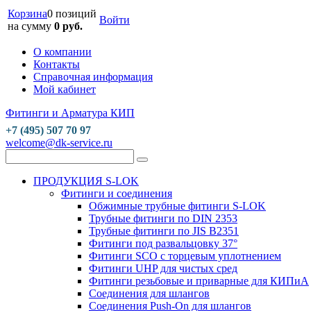
Корзина
0 позиций
Войти
на сумму
0 руб.
О компании
Контакты
Справочная информация
Мой кабинет
Фитинги и Арматура КИП
+7 (495) 507 70 97
welcome@dk-service.ru
ПРОДУКЦИЯ S-LOK
Фитинги и соединения
Обжимные трубные фитинги S-LOK
Трубные фитинги по DIN 2353
Трубные фитинги по JIS B2351
Фитинги под развальцовку 37°
Фитинги SCO с торцевым уплотнением
Фитинги UHP для чистых сред
Фитинги резьбовые и приварные для КИПиА
Соединения для шлангов
Соединения Push-On для шлангов