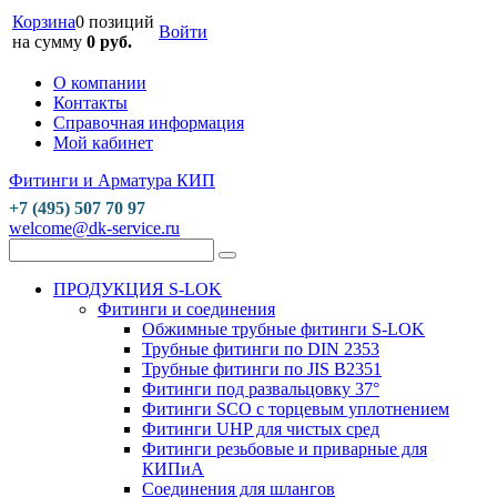
Корзина
0 позиций
Войти
на сумму
0 руб.
О компании
Контакты
Справочная информация
Мой кабинет
Фитинги и Арматура КИП
+7 (495) 507 70 97
welcome@dk-service.ru
ПРОДУКЦИЯ S-LOK
Фитинги и соединения
Обжимные трубные фитинги S-LOK
Трубные фитинги по DIN 2353
Трубные фитинги по JIS B2351
Фитинги под развальцовку 37°
Фитинги SCO с торцевым уплотнением
Фитинги UHP для чистых сред
Фитинги резьбовые и приварные для
КИПиА
Соединения для шлангов