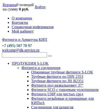
Корзина
0 позиций
Войти
на сумму
0 руб.
О компании
Контакты
Справочная информация
Мой кабинет
Фитинги и Арматура КИП
+7 (495) 507 70 97
welcome@dk-service.ru
ПРОДУКЦИЯ S-LOK
Фитинги и соединения
Обжимные трубные фитинги S-LOK
Трубные фитинги по DIN 2353
Трубные фитинги по JIS B2351
Фитинги под развальцовку 37°
Фитинги SCO с торцевым уплотнением
Фитинги UHP для чистых сред
Фитинги резьбовые и приварные для
КИПиА
Соединения для шлангов