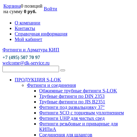
Корзина
0 позиций
Войти
на сумму
0 руб.
О компании
Контакты
Справочная информация
Мой кабинет
Фитинги и Арматура КИП
+7 (495) 507 70 97
welcome@dk-service.ru
ПРОДУКЦИЯ S-LOK
Фитинги и соединения
Обжимные трубные фитинги S-LOK
Трубные фитинги по DIN 2353
Трубные фитинги по JIS B2351
Фитинги под развальцовку 37°
Фитинги SCO с торцевым уплотнением
Фитинги UHP для чистых сред
Фитинги резьбовые и приварные для
КИПиА
Соединения для шлангов