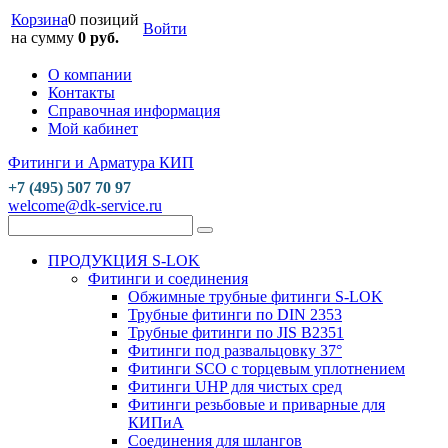
Корзина
0 позиций
Войти
на сумму
0 руб.
О компании
Контакты
Справочная информация
Мой кабинет
Фитинги и Арматура КИП
+7 (495) 507 70 97
welcome@dk-service.ru
ПРОДУКЦИЯ S-LOK
Фитинги и соединения
Обжимные трубные фитинги S-LOK
Трубные фитинги по DIN 2353
Трубные фитинги по JIS B2351
Фитинги под развальцовку 37°
Фитинги SCO с торцевым уплотнением
Фитинги UHP для чистых сред
Фитинги резьбовые и приварные для
КИПиА
Соединения для шлангов