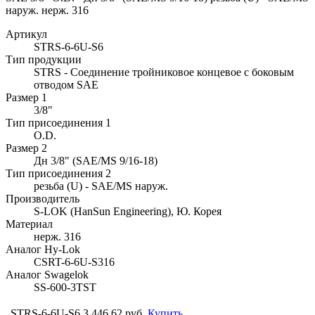
наруж. нерж. 316
Артикул
STRS-6-6U-S6
Тип продукции
STRS - Соединение тройниковое концевое с боковым
отводом SAE
Размер 1
3/8"
Тип присоединения 1
O.D.
Размер 2
Дн 3/8" (SAE/MS 9/16-18)
Тип присоединения 2
резьба (U) - SAE/MS наруж.
Производитель
S-LOK (HanSun Engineering), Ю. Корея
Материал
нерж. 316
Аналог Hy-Lok
CSRT-6-6U-S316
Аналог Swagelok
SS-600-3TST
STRS-6-6U-S6
3 446.62 руб.
Купить