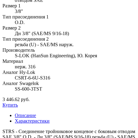
отводом SAE
Размер 1
3/8"
Тип присоединения 1
O.D.
Размер 2
Дн 3/8" (SAE/MS 9/16-18)
Тип присоединения 2
резьба (U) - SAE/MS наруж.
Производитель
S-LOK (HanSun Engineering), Ю. Корея
Материал
нерж. 316
Аналог Hy-Lok
CSRT-6-6U-S316
Аналог Swagelok
SS-600-3TST
3 446.62 руб.
Купить
Описание
Характеристики
STRS - Соединение тройниковое концевое с боковым отводом
SAE 3/8" O.D. - Дн 3/8" (SAE/MS 9/16-18) резьба (U) - SAE/MS