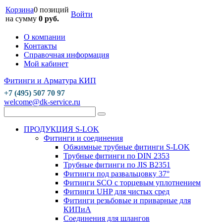
Корзина
0 позиций
Войти
на сумму
0 руб.
О компании
Контакты
Справочная информация
Мой кабинет
Фитинги и Арматура КИП
+7 (495) 507 70 97
welcome@dk-service.ru
ПРОДУКЦИЯ S-LOK
Фитинги и соединения
Обжимные трубные фитинги S-LOK
Трубные фитинги по DIN 2353
Трубные фитинги по JIS B2351
Фитинги под развальцовку 37°
Фитинги SCO с торцевым уплотнением
Фитинги UHP для чистых сред
Фитинги резьбовые и приварные для
КИПиА
Соединения для шлангов