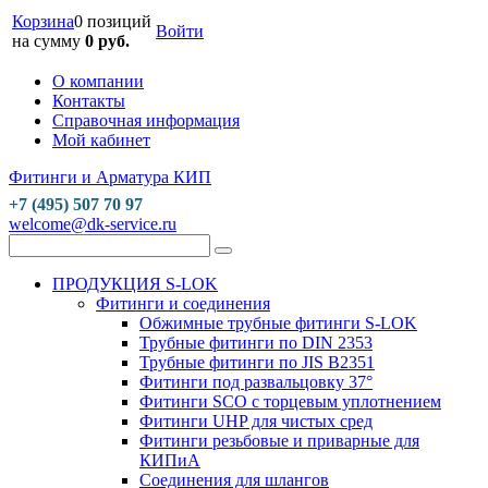
Корзина
0 позиций
Войти
на сумму
0 руб.
О компании
Контакты
Справочная информация
Мой кабинет
Фитинги и Арматура КИП
+7 (495) 507 70 97
welcome@dk-service.ru
ПРОДУКЦИЯ S-LOK
Фитинги и соединения
Обжимные трубные фитинги S-LOK
Трубные фитинги по DIN 2353
Трубные фитинги по JIS B2351
Фитинги под развальцовку 37°
Фитинги SCO с торцевым уплотнением
Фитинги UHP для чистых сред
Фитинги резьбовые и приварные для
КИПиА
Соединения для шлангов