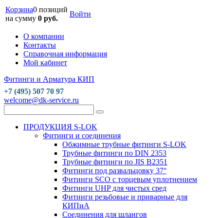
Корзина
0 позиций
Войти
на сумму
0 руб.
О компании
Контакты
Справочная информация
Мой кабинет
Фитинги и Арматура КИП
+7 (495) 507 70 97
welcome@dk-service.ru
ПРОДУКЦИЯ S-LOK
Фитинги и соединения
Обжимные трубные фитинги S-LOK
Трубные фитинги по DIN 2353
Трубные фитинги по JIS B2351
Фитинги под развальцовку 37°
Фитинги SCO с торцевым уплотнением
Фитинги UHP для чистых сред
Фитинги резьбовые и приварные для
КИПиА
Соединения для шлангов