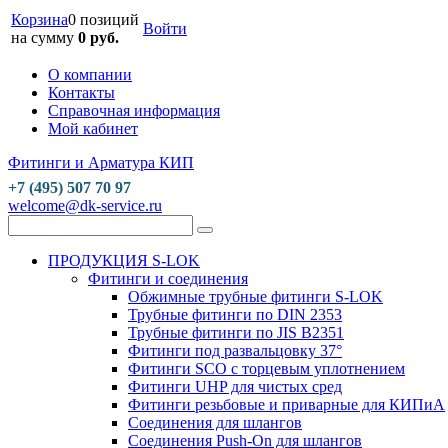
Корзина
0 позиций
Войти
на сумму
0 руб.
О компании
Контакты
Справочная информация
Мой кабинет
Фитинги и Арматура КИП
+7 (495) 507 70 97
welcome@dk-service.ru
ПРОДУКЦИЯ S-LOK
Фитинги и соединения
Обжимные трубные фитинги S-LOK
Трубные фитинги по DIN 2353
Трубные фитинги по JIS B2351
Фитинги под развальцовку 37°
Фитинги SCO с торцевым уплотнением
Фитинги UHP для чистых сред
Фитинги резьбовые и приварные для КИПиА
Соединения для шлангов
Соединения Push-On для шлангов