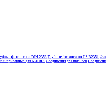
убные фитинги по DIN 2353
Трубные фитинги по JIS B2351
Фит
ые и приварные для КИПиА
Соединения для шлангов
Соединени