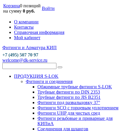
Корзина
0 позиций
Войти
на сумму
0 руб.
О компании
Контакты
Справочная информация
Мой кабинет
Фитинги и Арматура КИП
+7 (495) 507 70 97
welcome@dk-service.ru
ПРОДУКЦИЯ S-LOK
Фитинги и соединения
Обжимные трубные фитинги S-LOK
Трубные фитинги по DIN 2353
Трубные фитинги по JIS B2351
Фитинги под развальцовку 37°
Фитинги SCO с торцевым уплотнением
Фитинги UHP для чистых сред
Фитинги резьбовые и приварные для
КИПиА
Соединения для шлангов