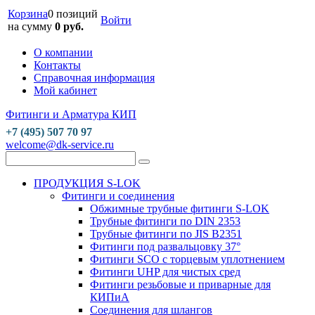
Корзина
0 позиций
Войти
на сумму
0 руб.
О компании
Контакты
Справочная информация
Мой кабинет
Фитинги и Арматура КИП
+7 (495) 507 70 97
welcome@dk-service.ru
ПРОДУКЦИЯ S-LOK
Фитинги и соединения
Обжимные трубные фитинги S-LOK
Трубные фитинги по DIN 2353
Трубные фитинги по JIS B2351
Фитинги под развальцовку 37°
Фитинги SCO с торцевым уплотнением
Фитинги UHP для чистых сред
Фитинги резьбовые и приварные для
КИПиА
Соединения для шлангов