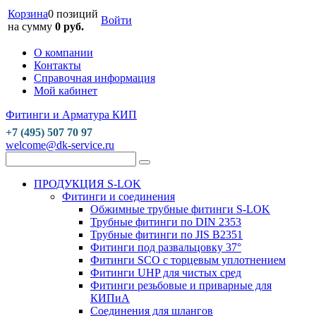
Корзина
0 позиций
Войти
на сумму
0 руб.
О компании
Контакты
Справочная информация
Мой кабинет
Фитинги и Арматура КИП
+7 (495) 507 70 97
welcome@dk-service.ru
ПРОДУКЦИЯ S-LOK
Фитинги и соединения
Обжимные трубные фитинги S-LOK
Трубные фитинги по DIN 2353
Трубные фитинги по JIS B2351
Фитинги под развальцовку 37°
Фитинги SCO с торцевым уплотнением
Фитинги UHP для чистых сред
Фитинги резьбовые и приварные для
КИПиА
Соединения для шлангов