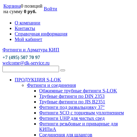
Корзина
0 позиций
Войти
на сумму
0 руб.
О компании
Контакты
Справочная информация
Мой кабинет
Фитинги и Арматура КИП
+7 (495) 507 70 97
welcome@dk-service.ru
ПРОДУКЦИЯ S-LOK
Фитинги и соединения
Обжимные трубные фитинги S-LOK
Трубные фитинги по DIN 2353
Трубные фитинги по JIS B2351
Фитинги под развальцовку 37°
Фитинги SCO с торцевым уплотнением
Фитинги UHP для чистых сред
Фитинги резьбовые и приварные для
КИПиА
Соединения для шлангов