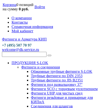
Корзина
0 позиций
Войти
на сумму
0 руб.
О компании
Контакты
Справочная информация
Мой кабинет
Фитинги и Арматура КИП
+7 (495) 507 70 97
welcome@dk-service.ru
ПРОДУКЦИЯ S-LOK
Фитинги и соединения
Обжимные трубные фитинги S-LOK
Трубные фитинги по DIN 2353
Трубные фитинги по JIS B2351
Фитинги под развальцовку 37°
Фитинги SCO с торцевым уплотнением
Фитинги UHP для чистых сред
Фитинги резьбовые и приварные для
КИПиА
Соединения для шлангов