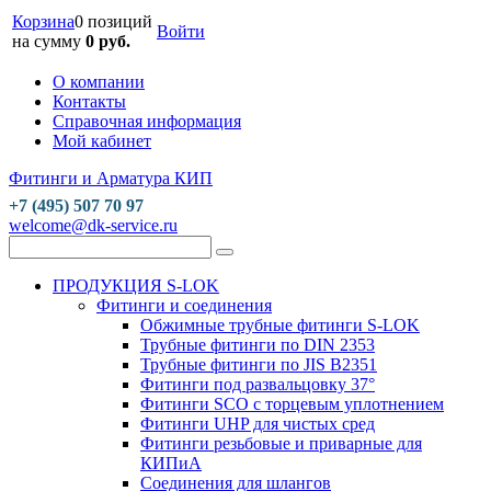
Корзина
0 позиций
Войти
на сумму
0 руб.
О компании
Контакты
Справочная информация
Мой кабинет
Фитинги и Арматура КИП
+7 (495) 507 70 97
welcome@dk-service.ru
ПРОДУКЦИЯ S-LOK
Фитинги и соединения
Обжимные трубные фитинги S-LOK
Трубные фитинги по DIN 2353
Трубные фитинги по JIS B2351
Фитинги под развальцовку 37°
Фитинги SCO с торцевым уплотнением
Фитинги UHP для чистых сред
Фитинги резьбовые и приварные для
КИПиА
Соединения для шлангов