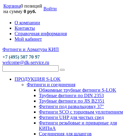
Корзина
0 позиций
Войти
на сумму
0 руб.
О компании
Контакты
Справочная информация
Мой кабинет
Фитинги и Арматура КИП
+7 (495) 507 70 97
welcome@dk-service.ru
ПРОДУКЦИЯ S-LOK
Фитинги и соединения
Обжимные трубные фитинги S-LOK
Трубные фитинги по DIN 2353
Трубные фитинги по JIS B2351
Фитинги под развальцовку 37°
Фитинги SCO с торцевым уплотнением
Фитинги UHP для чистых сред
Фитинги резьбовые и приварные для
КИПиА
Соединения для шлангов