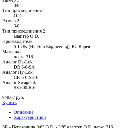
Размер 1
3/8"
Тип присоединения 1
O.D.
Размер 2
3/8"
Тип присоединения 2
адаптер O.D.
Производитель
S-LOK (HanSun Engineering), Ю. Корея
Материал
нерж. 316
Аналог Dk-Lok
DR 6-6-SA
Аналог Hy-Lok
CR-6-6-S316
Аналог Swagelok
SS-600-R-6
948.67 руб.
Купить
Описание
Характеристики
SR - Переходник 3/8" O.D. - 3/8" адаптер O.D. нерж. 316