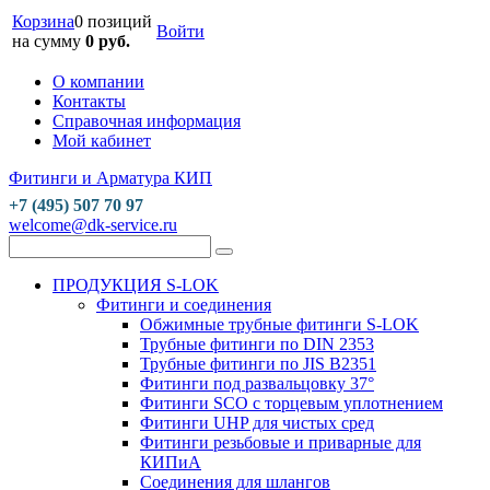
Корзина
0 позиций
Войти
на сумму
0 руб.
О компании
Контакты
Справочная информация
Мой кабинет
Фитинги и Арматура КИП
+7 (495) 507 70 97
welcome@dk-service.ru
ПРОДУКЦИЯ S-LOK
Фитинги и соединения
Обжимные трубные фитинги S-LOK
Трубные фитинги по DIN 2353
Трубные фитинги по JIS B2351
Фитинги под развальцовку 37°
Фитинги SCO с торцевым уплотнением
Фитинги UHP для чистых сред
Фитинги резьбовые и приварные для
КИПиА
Соединения для шлангов