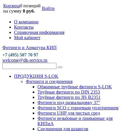
Корзина
0 позиций
Войти
на сумму
0 руб.
О компании
Контакты
Справочная информация
Мой кабинет
Фитинги и Арматура КИП
+7 (495) 507 70 97
welcome@dk-service.ru
ПРОДУКЦИЯ S-LOK
Фитинги и соединения
Обжимные трубные фитинги S-LOK
Трубные фитинги по DIN 2353
Трубные фитинги по JIS B2351
Фитинги под развальцовку 37°
Фитинги SCO с торцевым уплотнением
Фитинги UHP для чистых сред
Фитинги резьбовые и приварные для
КИПиА
Соединения для шлангов