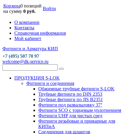
Корзина
0 позиций
Войти
на сумму
0 руб.
О компании
Контакты
Справочная информация
Мой кабинет
Фитинги и Арматура КИП
+7 (495) 507 70 97
welcome@dk-service.ru
ПРОДУКЦИЯ S-LOK
Фитинги и соединения
Обжимные трубные фитинги S-LOK
Трубные фитинги по DIN 2353
Трубные фитинги по JIS B2351
Фитинги под развальцовку 37°
Фитинги SCO с торцевым уплотнением
Фитинги UHP для чистых сред
Фитинги резьбовые и приварные для
КИПиА
Соединения для шлангов