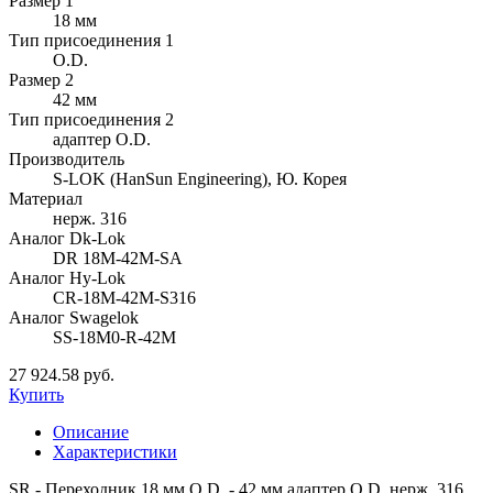
Размер 1
18 мм
Тип присоединения 1
O.D.
Размер 2
42 мм
Тип присоединения 2
адаптер O.D.
Производитель
S-LOK (HanSun Engineering), Ю. Корея
Материал
нерж. 316
Аналог Dk-Lok
DR 18M-42M-SA
Аналог Hy-Lok
CR-18M-42M-S316
Аналог Swagelok
SS-18M0-R-42M
27 924.58 руб.
Купить
Описание
Характеристики
SR - Переходник 18 мм O.D. - 42 мм адаптер O.D. нерж. 316