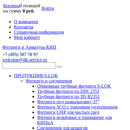
Корзина
0 позиций
Войти
на сумму
0 руб.
О компании
Контакты
Справочная информация
Мой кабинет
Фитинги и Арматура КИП
+7 (495) 507 70 97
welcome@dk-service.ru
ПРОДУКЦИЯ S-LOK
Фитинги и соединения
Обжимные трубные фитинги S-LOK
Трубные фитинги по DIN 2353
Трубные фитинги по JIS B2351
Фитинги под развальцовку 37°
Фитинги SCO с торцевым уплотнением
Фитинги UHP для чистых сред
Фитинги резьбовые и приварные для
КИПиА
Соединения для шлангов