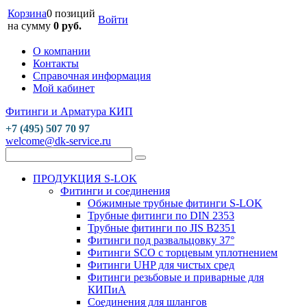
Корзина
0 позиций
Войти
на сумму
0 руб.
О компании
Контакты
Справочная информация
Мой кабинет
Фитинги и Арматура КИП
+7 (495) 507 70 97
welcome@dk-service.ru
ПРОДУКЦИЯ S-LOK
Фитинги и соединения
Обжимные трубные фитинги S-LOK
Трубные фитинги по DIN 2353
Трубные фитинги по JIS B2351
Фитинги под развальцовку 37°
Фитинги SCO с торцевым уплотнением
Фитинги UHP для чистых сред
Фитинги резьбовые и приварные для
КИПиА
Соединения для шлангов