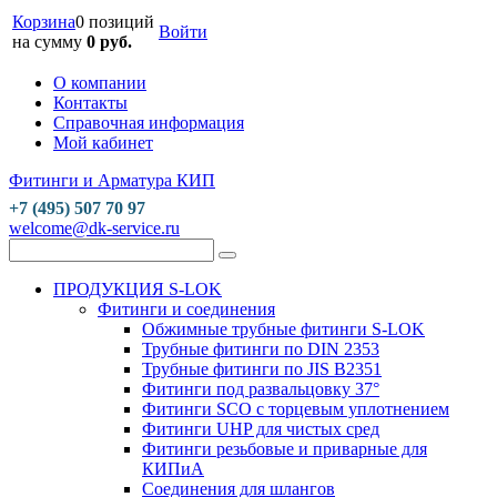
Корзина
0 позиций
Войти
на сумму
0 руб.
О компании
Контакты
Справочная информация
Мой кабинет
Фитинги и Арматура КИП
+7 (495) 507 70 97
welcome@dk-service.ru
ПРОДУКЦИЯ S-LOK
Фитинги и соединения
Обжимные трубные фитинги S-LOK
Трубные фитинги по DIN 2353
Трубные фитинги по JIS B2351
Фитинги под развальцовку 37°
Фитинги SCO с торцевым уплотнением
Фитинги UHP для чистых сред
Фитинги резьбовые и приварные для
КИПиА
Соединения для шлангов