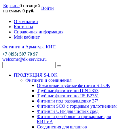
Корзина
0 позиций
Войти
на сумму
0 руб.
О компании
Контакты
Справочная информация
Мой кабинет
Фитинги и Арматура КИП
+7 (495) 507 70 97
welcome@dk-service.ru
ПРОДУКЦИЯ S-LOK
Фитинги и соединения
Обжимные трубные фитинги S-LOK
Трубные фитинги по DIN 2353
Трубные фитинги по JIS B2351
Фитинги под развальцовку 37°
Фитинги SCO с торцевым уплотнением
Фитинги UHP для чистых сред
Фитинги резьбовые и приварные для
КИПиА
Соединения для шлангов