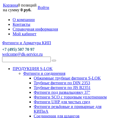
Корзина
0 позиций
Войти
на сумму
0 руб.
О компании
Контакты
Справочная информация
Мой кабинет
Фитинги и Арматура КИП
+7 (495) 507 70 97
welcome@dk-service.ru
ПРОДУКЦИЯ S-LOK
Фитинги и соединения
Обжимные трубные фитинги S-LOK
Трубные фитинги по DIN 2353
Трубные фитинги по JIS B2351
Фитинги под развальцовку 37°
Фитинги SCO с торцевым уплотнением
Фитинги UHP для чистых сред
Фитинги резьбовые и приварные для
КИПиА
Соединения для шлангов