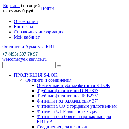
Корзина
0 позиций
Войти
на сумму
0 руб.
О компании
Контакты
Справочная информация
Мой кабинет
Фитинги и Арматура КИП
+7 (495) 507 70 97
welcome@dk-service.ru
ПРОДУКЦИЯ S-LOK
Фитинги и соединения
Обжимные трубные фитинги S-LOK
Трубные фитинги по DIN 2353
Трубные фитинги по JIS B2351
Фитинги под развальцовку 37°
Фитинги SCO с торцевым уплотнением
Фитинги UHP для чистых сред
Фитинги резьбовые и приварные для
КИПиА
Соединения для шлангов