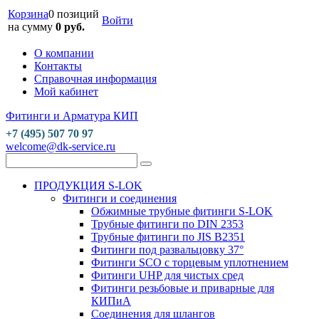
Корзина
0 позиций
Войти
на сумму
0 руб.
О компании
Контакты
Справочная информация
Мой кабинет
Фитинги и Арматура КИП
+7 (495) 507 70 97
welcome@dk-service.ru
ПРОДУКЦИЯ S-LOK
Фитинги и соединения
Обжимные трубные фитинги S-LOK
Трубные фитинги по DIN 2353
Трубные фитинги по JIS B2351
Фитинги под развальцовку 37°
Фитинги SCO с торцевым уплотнением
Фитинги UHP для чистых сред
Фитинги резьбовые и приварные для
КИПиА
Соединения для шлангов