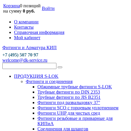
Корзина
0 позиций
Войти
на сумму
0 руб.
О компании
Контакты
Справочная информация
Мой кабинет
Фитинги и Арматура КИП
+7 (495) 507 70 97
welcome@dk-service.ru
ПРОДУКЦИЯ S-LOK
Фитинги и соединения
Обжимные трубные фитинги S-LOK
Трубные фитинги по DIN 2353
Трубные фитинги по JIS B2351
Фитинги под развальцовку 37°
Фитинги SCO с торцевым уплотнением
Фитинги UHP для чистых сред
Фитинги резьбовые и приварные для
КИПиА
Соединения для шлангов