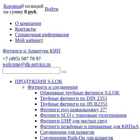
Корзина
0 позиций
Войти
на сумму
0 руб.
О компании
Контакты
Справочная информация
Мой кабинет
Фитинги и Арматура КИП
+7 (495) 507 70 97
welcome@dk-service.ru
ПРОДУКЦИЯ S-LOK
Фитинги и соединения
Обжимные трубные фитинги S-LOK
Трубные фитинги по DIN 2353
Трубные фитинги по JIS B2351
Фитинги под развальцовку 37°
Фитинги SCO с торцевым уплотнением
Фитинги UHP для чистых сред
Фитинги резьбовые и приварные для КИПиА
Соединения для шлангов
Соединения Push-On для шлангов