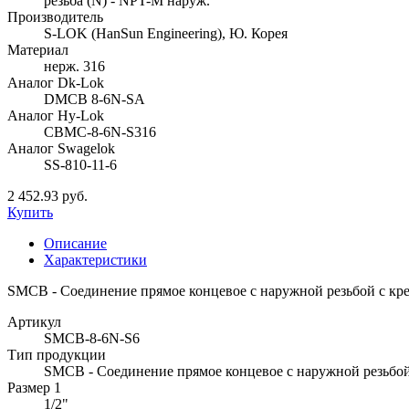
резьба (N) - NPT-M наруж.
Производитель
S-LOK (HanSun Engineering), Ю. Корея
Материал
нерж. 316
Аналог Dk-Lok
DMCB 8-6N-SA
Аналог Hy-Lok
CBMC-8-6N-S316
Аналог Swagelok
SS-810-11-6
2 452.93 руб.
Купить
Описание
Характеристики
SMCB - Соединение прямое концевое с наружной резьбой с крепл
Артикул
SMCB-8-6N-S6
Тип продукции
SMCB - Соединение прямое концевое с наружной резьбой
Размер 1
1/2"