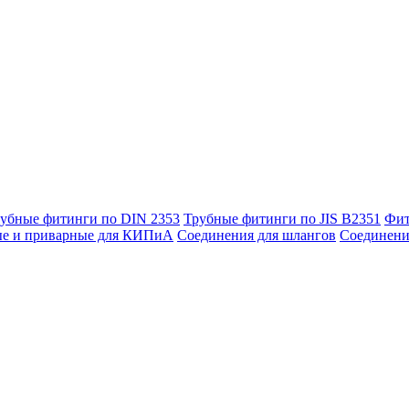
убные фитинги по DIN 2353
Трубные фитинги по JIS B2351
Фит
ые и приварные для КИПиА
Соединения для шлангов
Соединени